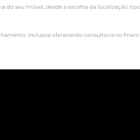
 do seu imóvel, desde a escolha da localização, tipo 
chamento, inclusive oferecendo consultoria no fina