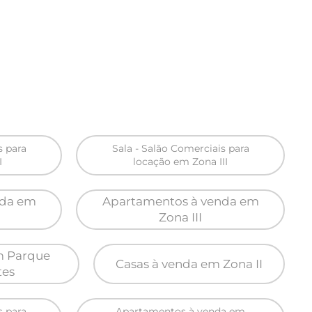
s para
Sala - Salão Comerciais para
I
locação em Zona III
nda em
Apartamentos à venda em
Zona III
m Parque
Casas à venda em Zona II
tes
s para
Apartamentos à venda em