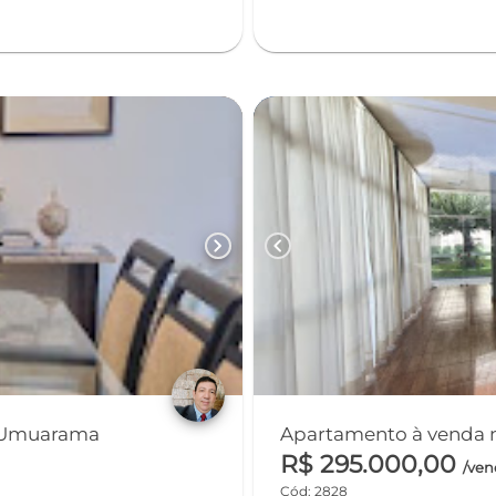
chevron_right
chevron_left
- Umuarama
Apartamento à venda n
R$ 295.000,00
/ve
Cód: 2828