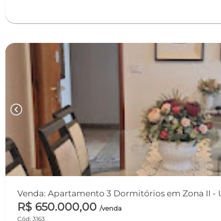
chevron_left
Venda: Apartamento 3 Dormitórios em Zona II 
R$ 650.000,00
/venda
Cód: 3163