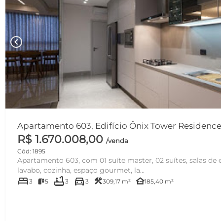
chevron_left
R$ 1.670.008,00
/venda
Cód: 1895
Apartamento 603, com 01 suíte master, 02 suítes, salas de e
lavabo, cozinha, espaço gourmet, la...
bed
bathtub
directions_car
construction
other_houses
3
5
3
3
309,17 m²
185,40 m²