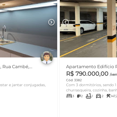
chevron_right
chevron_left
Apartamento 603, Edifício Ônix Tower Residence, Rua Cambé,...
Apartamento Edifício Pe
R$ 790.000,00
/ve
Cód: 3382
star e jantar conjugadas,
Com 3 dormitórios, sendo 1 s
churrasqueira, cozinha, banhe
bed
bathtub
directions_car
construction
3
2
1
2
147