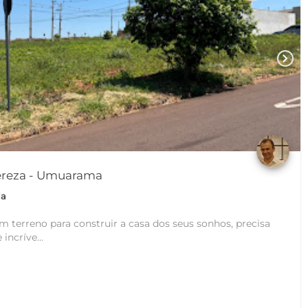
chevron_right
Terreno em Jardim Thereza - Umuarama
da
 terreno para construir a casa dos seus sonhos, precisa
incríve...