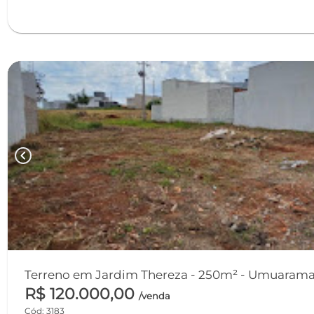
chevron_left
Terreno em Jardim Thereza - 250m² - Umuaram
R$ 120.000,00
/venda
Cód: 3183