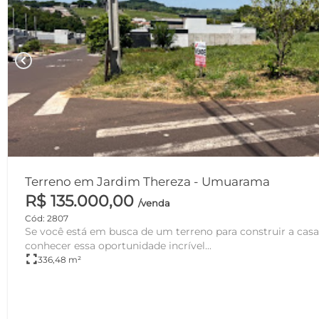
chevron_left
Terreno em Jardim Thereza - Umuarama
R$ 135.000,00
/venda
Cód: 2807
Se você está em busca de um terreno para construir a casa
conhecer essa oportunidade incrível...
fullscreen
336,48 m²