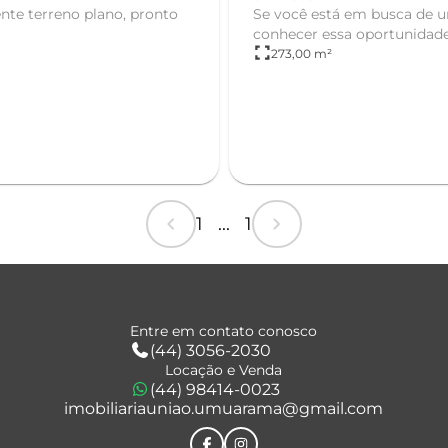
Se você está em busca de um
conhecer essa oportunidade i
fullscreen
273,00 m²
chevron_left
chevron_right
1 ... 1
Entre em contato conosco
(44) 3056-2030
Locação e Venda
(44) 98414-0023
imobiliariauniao.umuarama@gmail.com