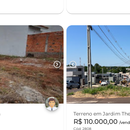
chevron_right
chevron_left
a
R$ 110.000,00
/ven
Cód: 2808