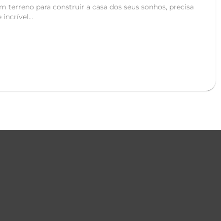
 terreno para construir a casa dos seus sonhos, precisa
ncrível...