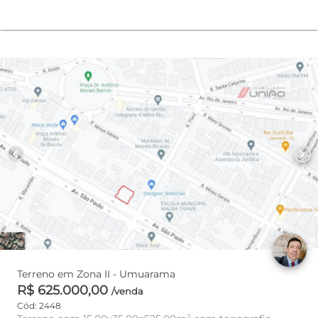
chevron_left
chevron_right
Terreno em Zona II - Umuarama
R$ 625.000,00
/venda
Cód: 2448