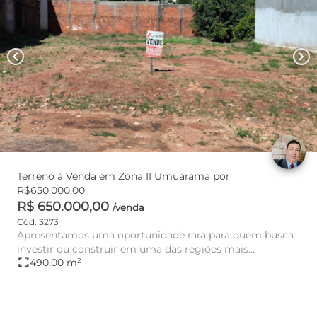
chevron_left
chevron_right
Terreno à Venda em Zona II Umuarama por
R$650.000,00
R$ 650.000,00
/venda
Cód: 3273
Apresentamos uma oportunidade rara para quem busca
investir ou construir em uma das regiões mais
fullscreen
490,00 m²
valorizadas de Umuarama...