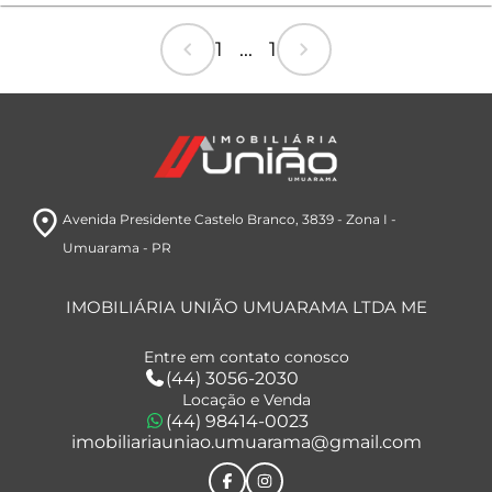
chevron_left
chevron_right
1 ... 1
room
Avenida Presidente Castelo Branco, 3839
- Zona I
-
Umuarama
- PR
IMOBILIÁRIA UNIÃO UMUARAMA LTDA ME
Entre em contato conosco
(44) 3056-2030
Locação e Venda
(44) 98414-0023
imobiliariauniao.umuarama@gmail.com