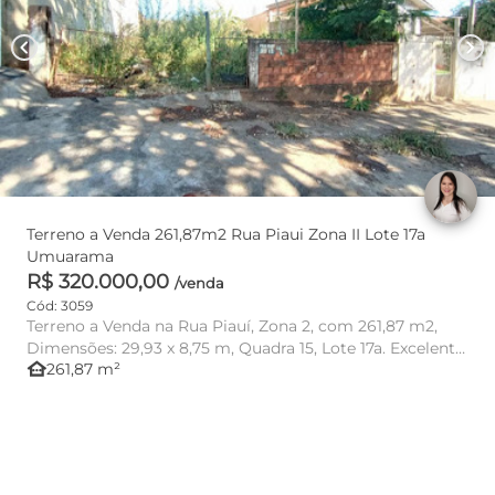
chevron_left
chevron_right
Terreno a Venda 261,87m2 Rua Piaui Zona II Lote 17a
Umuarama
R$ 320.000,00
/venda
Cód: 3059
Terreno a Venda na Rua Piauí, Zona 2, com 261,87 m2,
Dimensões: 29,93 x 8,75 m, Quadra 15, Lote 17a. Excelente
other_houses
261,87 m²
para cons...