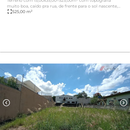
Terreno com 15,00x35,00=525,00m² com topografia
muito boa, caído pra rua, de frente para o sol nascente,
fullscreen
525,00 m²
localizado na A...
chevron_left
chevron_right