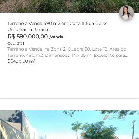
Terreno a Venda 490 m2 em Zona II Rua Goias
Umuarama Paraná
R$ 580.000,00
/venda
Cód: 3131
Terreno a Venda, na Zona 2, Quadra 50, Lote 18, Área do
Terreno: 490 m2, Dimensões: 14 x 35 m, Excelente para
fullscreen
490,00 m²
Construção...