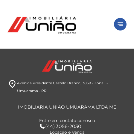
close
Peça seu
imóvel
notes
Está com dificuldade ou sem tempo?
Preencha o formulário abaixo e iremos
buscar imóveis de acordo com o seu perfil.
room
Avenida Presidente Castelo Branco, 3839
- Zona I
-
Umuarama
- PR
IMOBILIÁRIA UNIÃO UMUARAMA LTDA ME
Entre em contato conosco
(44) 3056-2030
Locação e Venda